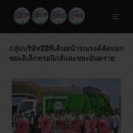
กลุ่มบริษัทอีอีพีเดินหน้ารณรงค์คัดแยก
ขยะอิเล็กทรอนิกส์และขยะอันตราย