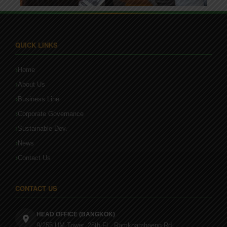
QUICK LINKS
Home
About Us
Business Line
Corporate Governance
Sustainable Dev.
News
Contact Us
CONTACT US
HEAD OFFICE (BANGKOK)
9/255 UM Tower, 25th Fl., Ramkhamhaeng Rd.