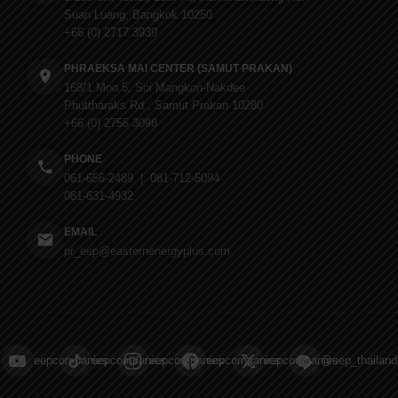
Suan Luang, Bangkok 10250
+66 (0) 2717 3939
PHRAEKSA MAI CENTER (SAMUT PRAKAN)
168/1 Moo 5, Soi Mangkon-Nakdee
Phuttharaks Rd., Samut Prakan 10280
+66 (0) 2755 3098
PHONE
061-656-2489 | 081-712-5094
081-631-4932
EMAIL
pr_eep@easternenergyplus.com
eepcompanies
eepcompanies
eepcompanies
eepcompanies
eepcompanies
@eep_thailand