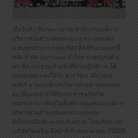
เมื่อวันที่
มีนาคม
ณ สำนักงานองค์การ
5
2567
บริหารส่วนตำบลทรงคนอง อ.พระประแดง
จ.สมุทรปราการ กลุ่มบริษัท อีสเทิร์น เอเนอร์จี้
พลัส จำกัด (
นำโดย นายอนุพงศ์ มุ
EEP Group)
ทราอิศ ประธานเจ้าหน้าที่ฝ่ายปฏิบัติการ ได้
มอบถุงขยะแดงให้กับ นายวัชระ เติมวรรธ
นภัทร์ นายกองค์การบริหารส่วนตำบลทรงคน
อง เพื่อแจกจ่ายให้กับประชาชนจังหวัด
สมุทรปราการที่อยู่ในพื้นที่การดูแลขององค์การ
บริหารส่วนตำบลทรงคนอง แยกขยะ
อิเล็กทรอนิกส์และขยะอันตราย โดยบริษัท
SRE
บริษัทในเครือ) มีหน้าที่เก็บขนและส่งมาให้อีอีพี
(