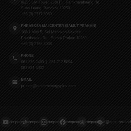
9/255 UM Tower, 25th Fl., Ramkhamhaeng Rd.
Suan Luang, Bangkok 10250
+66 (0) 2717 3939
PHRAEKSA MAI CENTER (SAMUT PRAKAN)
168/1 Moo 5, Soi Mangkon-Nakdee
Phuttharaks Rd., Samut Prakan 10280
+66 (0) 2755 3098
PHONE
061-656-2489 | 081-712-5094
081-631-4932
EMAIL
pr_eep@easternenergyplus.com
eepcompanies
eepcompanies
eepcompanies
eepcompanies
eepcompanies
@eep_thailand