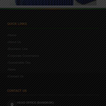
QUICK LINKS
Home
About Us
Business Line
Corporate Governance
Sustainable Dev.
News
Contact Us
CONTACT US
HEAD OFFICE (BANGKOK)