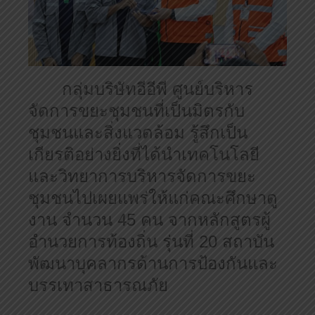
กลุ่มบริษัทอีอีพี ศูนย์บริหาร
จัดการขยะชุมชนที่เป็นมิตรกับ
ชุมชนและสิ่งแวดล้อม รู้สึกเป็น
เกียรติอย่างยิ่งที่ได้นำเทคโนโลยี
และวิทยาการบริหารจัดการขยะ
ชุมชนไปเผยแพร่ให้แก่คณะศึกษาดู
งาน จำนวน
45
คน จากหลักสูตรผู้
อำนวยการท้องถิ่น รุ่นที่
20
สถาบัน
พัฒนาบุคลากรด้านการป้องกันและ
บรรเทาสาธารณภัย