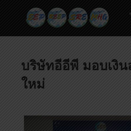
ห
บริษัทอีอีพี มอบเ
ใหม่