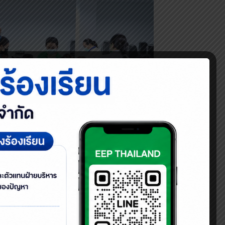
ลสมุทรปราการ
 ร่วมกับกลุ่มงานอาชีว
ี่ยงของสารตะกั่วที่ปนเปื้อน