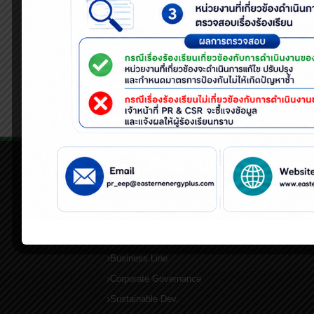
มากับขยะมูลฝอย เช่น งานเก็บขนขย
กระบวนการเผาไหม้ ให้กับพนักงา
จากสารตะกั่วหรือสารประกอบของตะกั่ว
อบรม
EEP
ชั้น
1
QUICK LINKS
Home
About Us
Business Line
Corporate Governance
Sustainable Dev.