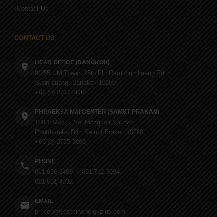
Contact Us
CONTACT US
HEAD OFFICE (BANGKOK)
9/255 UM Tower, 25th Fl., Ramkhamhaeng Rd.
Suan Luang, Bangkok 10250
+66 (0) 2717 3939
PHRAEKSA MAI CENTER (SAMUT PRAKAN)
168/1 Moo 5, Soi Mangkon-Nakdee
Phuttharaks Rd., Samut Prakan 10280
+66 (0) 2755 3098
PHONE
061-656-2489 | 081-712-5094
081-631-4932
EMAIL
pr_eep@easternenergyplus.com