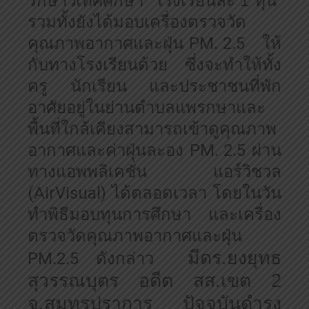
รกษาวิเทศศึกษา โรงเรียนละ 1 ทุน
รวมทั้งยังได้มอบเครื่องตรวจวัด
คุณภาพอากาศและฝุ่น
PM
2
5
ให้
.
.
กับทางโรงเรียนด้วย ซึ่งจะทำให้ทั้ง
ครู นักเรียน และประชาชนที่พัก
อาศัยอยู่ในย่านตำบลแพรกษาและ
พื้นที่ใกล้เคียงสามารถเข้าดูคุณภาพ
อากาศและค่าฝุ่นละอง
PM
2
5
ผ่าน
.
.
ทางแอพพลิเคชั่น แอร์วิชวล
(AirVisual)
ได้ตลอดเวลา โดยในวัน
ทำพิธีมอบทุนการศึกษา และเครื่อง
ตรวจวัดคุณภาพอากาศและฝุ่น
มีดร
.
ยงยุทธ
PM
2
5
ดังกล่าว
.
.
สุวรรณบุตร อดีต สส.เขต
2
จ.สมุทรปราการ ปัจจุบันดำรง