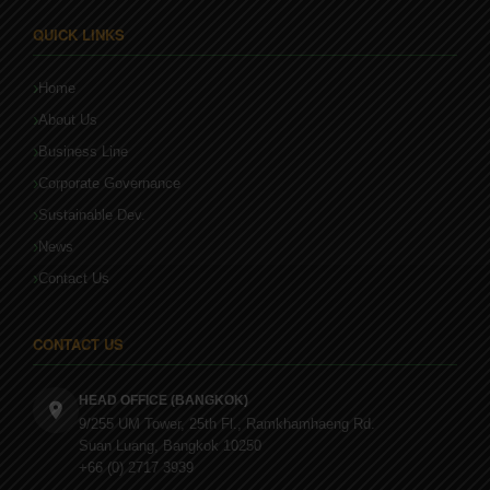
QUICK LINKS
Home
About Us
Business Line
Corporate Governance
Sustainable Dev.
News
Contact Us
CONTACT US
HEAD OFFICE (BANGKOK)
9/255 UM Tower, 25th Fl., Ramkhamhaeng Rd.
Suan Luang, Bangkok 10250
+66 (0) 2717 3939