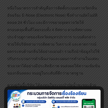
หนึ่งในมาตรการสำคัญคือการติดตั้งระบบตรวจวัดกลิ่น
อัจฉริยะ E-Nose (Electronic Nose) ซึ่งทำงานอัตโนมัติ
ตลอด 24 ชั่วโมง และมีการขยายจุดตรวจวัดให้
ครอบคลุมพื้นที่โดยรอบทั้ง 4 ทิศทาง ตามทิศทางลม
ประจำฤดูกาลของจังหวัดสมุทรปราการ ระบบดังกล่าว
ช่วยให้บริษัทสามารถติดตาม วิเคราะห์ และคาดการณ์
ผลกระทบด้านกลิ่นได้อย่างแม่นยำ รวมถึงนำข้อมูลไปใช้
ปรับกระบวนการดำเนินงานและแผนการทำงานในแต่ละ
ช่วงเวลาได้อย่างมีประสิทธิภาพ จนส่งผลให้ความเข้มข้น
ของกลิ่นลดลง จนอยู่ในระดับที่ดีกว่ามาตรฐาน
ควบคู่กันนี้บริษัท ได้ลงทุนในระบบบำบัดน้ำชะขยะด้วย
เทคโนโลยี Ultra Filter Membrane และกระบวนการ
บำบัดทางชีวภาพ ส่งผลให้น้ำที่ผ่านการบำบัดมีคุณภาพ
เป็นไปตามมาตรฐานที่กฎหมายกำหนด และสามารถนำ