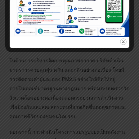
กลับมาใช้ประโยชน์ภายในพื้นที่ปฏิบัติงานได้ โดยตะกอน
จากกระบวนการบำบัดถูกนำไปแปรรูปเป็นวัสดุปรับปรุง
ดินเพื่อใช้ในการดูแลพื้นที่สีเขียวและภูมิทัศน์ของ
โครงการ ภายใต้แนวคิดเศรษฐกิจหมุนเวียนที่มุ่งลดของ
เสียและใช้ทรัพยากรให้เกิดประโยชน์สูงสุด
ในด้านการบริหารจัดการคุณภาพอากาศ บริษัทดำเนิน
มาตรการควบคุมฝุ่น ควัน และกลิ่นอย่างต่อเนื่อง โดยมี
การติดตามค่าฝุ่นละออง PM2.5 อย่างใกล้ชิดให้อยู่
ภายในเกณฑ์มาตรฐานทางกฎหมาย พร้อมระบบตรวจวัด
สิ่งแวดล้อมอย่างต่อเนื่องตลอดกระบวนการดำเนินงาน
เพื่อป้องกันและลดผลกระทบที่อาจเกิดขึ้นต่อสุขภาพและ
คุณภาพชีวิตของชุมชนโดยรอบ
นอกจากนี้ การดำเนินโครงการแปรรูปขยะเป็นพลังงาน