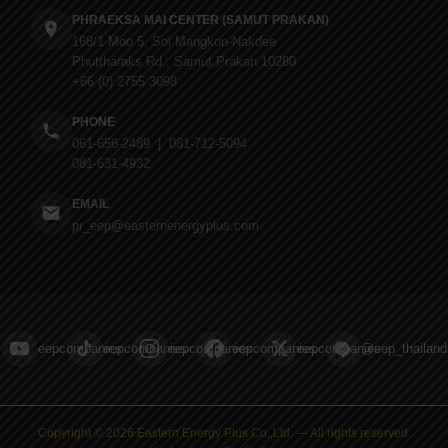
PHRAEKSA MAI CENTER (SAMUT PRAKAN)
168/1 Moo 5, Soi Mangkon-Nakdee
Phuttharaks Rd., Samut Prakan 10280
+66 (0) 2755 3098
PHONE
061-656-2489 | 081-712-5094
081-631-4932
EMAIL
pr_eep@easternenergyplus.com
eepcompanies
eepcompanies
eepcompanies
eepcompanies
eepcompanies
@eep_thailand
Copyright © 2026 Eastern Energy Plus Co.,Ltd. — All rights reserved.