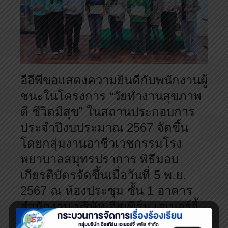
อีอีพีขอแสดงความยินดีกับพนักงานผู้
ชนะในโครงการ “วัยทำงานสุขภาพ
ดี ชีวิตมีสุข” ในสถานประกอบการ
ประจำปีงบประมาณ
2567
จัดขึ้น
โดยกลุ่มงานอาชีวเวชกรรมโรง
พยาบาลสมุทรปราการ พิธีมอบ
เกียรติบัตรจัดขึ้นเมื่อวันที่
5
พ.ย.
2567
ณ ห้องประชุม ชั้น
1
อาคาร
สำนักงาน บริษัท อีสเทิร์น เอเนอร์จี้
พลัส จำกัด สาขาแพรกษาใหม่