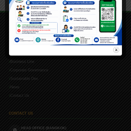
QUICK LINKS
Home
About Us
Business Line
Corporate Governance
Sustainable Dev.
News
Contact Us
CONTACT US
HEAD OFFICE (BANGKOK)