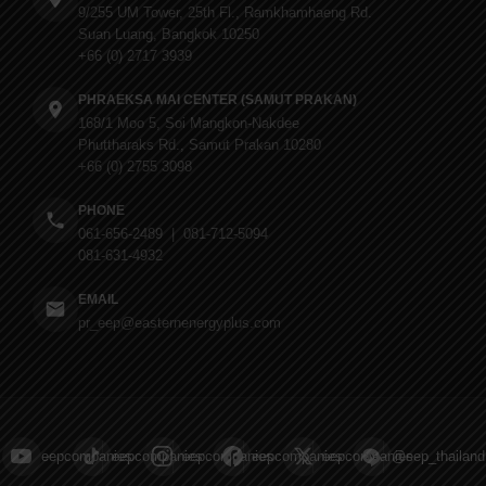
9/255 UM Tower, 25th Fl., Ramkhamhaeng Rd.
Suan Luang, Bangkok 10250
+66 (0) 2717 3939
PHRAEKSA MAI CENTER (SAMUT PRAKAN)
168/1 Moo 5, Soi Mangkon-Nakdee
Phuttharaks Rd., Samut Prakan 10280
+66 (0) 2755 3098
PHONE
061-656-2489 | 081-712-5094
081-631-4932
EMAIL
pr_eep@easternenergyplus.com
eepcompanies
eepcompanies
eepcompanies
eepcompanies
eepcompanies
@eep_thailand