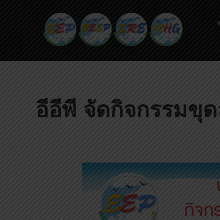
ห
อีอีพี จัดกิจกรร