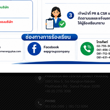
สาธารณะในทุกปี ช่วงก่อนหน้าฝนและ หลังฝน
CONTACT US
HEAD OFFICE (BANGKOK)
9/255 UM Tower, 25th Fl., Ramkhamhaeng Rd
Suan Luang, Bangkok 10250
+66 (0) 2717 3939
PHRAEKSA MAI CENTER (SAMUT PRAKAN)
168/1 Moo 5, Soi Mangkon-Nakdee
Phuttharaks Rd., Samut Prakan 10280
+66 (0) 2755 3098
PHONE
061-656-2489 | 081-712-5094