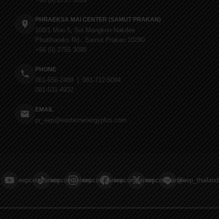
PHRAEKSA MAI CENTER (SAMUT PRAKAN)
168/1 Moo 5, Soi Mangkon-Nakdee
Phuttharaks Rd., Samut Prakan 10280
+66 (0) 2755 3098
PHONE
061-656-2489 | 081-712-5094
081-631-4932
EMAIL
pr_eep@easternenergyplus.com
eepcompanies
eepcompanies
eepcompanies
eepcompanies
eepcompanies
@eep_thailand