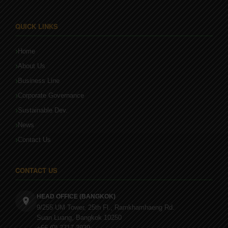
QUICK LINKS
Home
About Us
Business Line
Corporate Governance
Sustainable Dev.
News
Contact Us
CONTACT US
HEAD OFFICE (BANGKOK)
9/255 UM Tower, 25th Fl., Ramkhamhaeng Rd.
Suan Luang, Bangkok 10250
+66 (0) 2717 3939