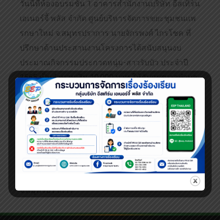
วันนี้ที่ห้องอบรมชั้น 1 อาคารสำนักงานบริษัท อีสเทิร์น
เอเนอร์จี้ พลัส จำกัด ศูนย์บริหารจัดการขยะชุมชนแพ
รกษาใหม่ จ.สมุทรปราการ นายจักรพงศ์ ไกรโชค ที่
ปรึกษาด้านประสานงานโครงการได้สนับสนุนงบ
ประมาณกิจกรรมประกวดหนุ่ม-สาวรับบัว ประจำปี
2565 เป็นจำนวนเงิน 10,000 บาท ให้กับเทศบาลตำบล
บางพลี จ.สมุทรปราการ โดยมีนายณัชชุกร นิบุญธรรม
หัวหน้าฝ่ายพัฒนารายได้ เทศบาลตำบลบางพลี เป็น
ผู้รับมอบ
กิจกรรมการประกวดหนุ่ม-สาวรับบัว เป็นส่วนหนึ่งใน
กิจกรรมของประเพณีรับบัว ซึ่งเป็นประเพณีเก่าแก่
สืบทอดมายาวนานของคนชาวอำเภอบางพลี
จ.สมุทรปราการ