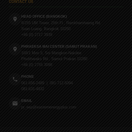
CONTACT US
HEAD OFFICE (BANGKOK)
9/255 UM Tower, 25th Fl., Ramkhamhaeng Rd.
Suan Luang, Bangkok 10250
+66 (0) 2717 3939
PHRAEKSA MAI CENTER (SAMUT PRAKAN)
168/1 Moo 5, Soi Mangkon-Nakdee
Phuttharaks Rd., Samut Prakan 10280
+66 (0) 2755 3098
PHONE
061-656-2489 | 081-712-5094
081-631-4932
EMAIL
pr_eep@easternenergyplus.com