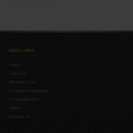
QUICK LINKS
Home
About Us
Business Line
Corporate Governance
Sustainable Dev.
News
Contact Us