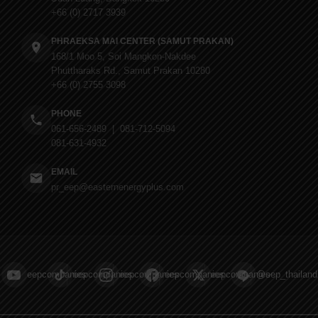
+66 (0) 2717 3939
PHRAEKSA MAI CENTER (SAMUT PRAKAN)
168/1 Moo 5, Soi Mangkon-Nakdee
Phuttharaks Rd., Samut Prakan 10280
+66 (0) 2755 3098
PHONE
061-656-2489 | 081-712-5094
081-631-4932
EMAIL
pr_eep@easternenergyplus.com
eepcompanies
eepcompanies
eepcompanies
eepcompanies
eepcompanies
@eep_thailand