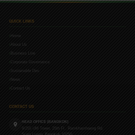
QUICK LINKS
Home
About Us
Business Line
Corporate Governance
Sustainable Dev.
News
Contact Us
CONTACT US
HEAD OFFICE (BANGKOK)
9/255 UM Tower, 25th Fl., Ramkhamhaeng Rd.
Suan Luang, Bangkok 10250